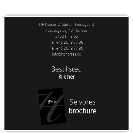
HP Horses v/ Stutteri Tvedegaard
Tvedsagervej 40, Harløse
3400 Hillerød
Tel. +45 20 19 77 88
Tel. +45 20 19 77 95
info@hphorses.dk
Bestil sæd
Klik her
Se vores
brochure