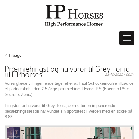
< Tilbage
Præmiehingst og halvbror til Grey Tonic
til HPhorses.
23-12-2025 - 06:34
Vores glæde vil ingen ende tage, efter at Paul Schockemouhle tilbød os
et partnerskab i den 2.5 årige præmiehingst Exact PS (Escanto PS x
Secret x Zonic)
Hingsten er halvbror til Grey Tonic, som efter en imponerende
bedækningssæson har vundet sin sportstest i Verden med en score på
8.83.