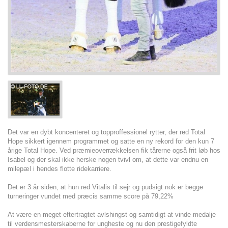
Det var en dybt koncenteret og topproffessionel rytter, der red Total
Hope sikkert igennem programmet og satte en ny rekord for den kun 7
årige Total Hope. Ved præmieoverrækkelsen fik tårerne også frit løb hos
Isabel og der skal ikke herske nogen tvivl om, at dette var endnu en
milepæl i hendes flotte ridekarriere.
Det er 3 år siden, at hun red Vitalis til sejr og pudsigt nok er begge
turneringer vundet med præcis samme score på 79,22%
At være en meget eftertragtet avlshingst og samtidigt at vinde medalje
til verdensmesterskaberne for ungheste og nu den prestigefyldte