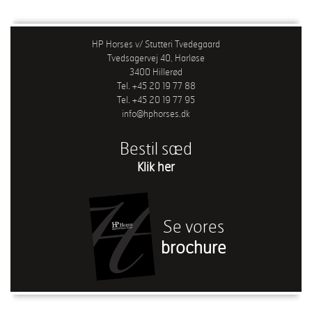
HP Horses v/ Stutteri Tvedegaard
Tvedsagervej 40, Harløse
3400 Hillerød
Tel. +45 20 19 77 88
Tel. +45 20 19 77 95
info@hphorses.dk
Bestil sæd
Klik her
Se vores
brochure