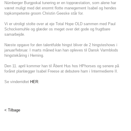
Nürnberger Burgpokal tunering er en toppræstation, som alene har
været muligt med det enormt flotte manegement Isabel og hendes
topkompetente groom Christin Geeske står for.
Vi er utroligt stolte over at eje Total Hope OLD sammen med Paul
Schockemuhle og glæder os meget over det gode og frugtbare
samarbejde.
Næste opgave for den talentfulde hingst bliver de 2 hingsteshows i
januar/februar. I marts måned kan han opleves til Dansk Varmblods
hingstekåring i Herning.
Den 11. april kommer han til Åbent Hus hos HPhorses og senere på
foråret planlægger Isabel Freese at debutere ham i Intermedierre II.
Se vinderridtet
HER:
< Tilbage