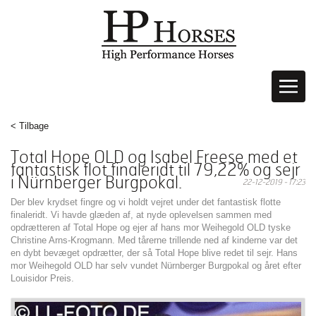
< Tilbage
Total Hope OLD og Isabel Freese med et
fantastisk flot finaleridt til 79,22% og sejr
i Nürnberger Burgpokal.
22-12-2019 - 17:23
Der blev krydset fingre og vi holdt vejret under det fantastisk flotte
finaleridt. Vi havde glæden af, at nyde oplevelsen sammen med
opdrætteren af Total Hope og ejer af hans mor Weihegold OLD tyske
Christine Arns-Krogmann. Med tårerne trillende ned af kinderne var det
en dybt bevæget opdrætter, der så Total Hope blive redet til sejr. Hans
mor Weihegold OLD har selv vundet Nürnberger Burgpokal og året efter
Louisidor Preis.