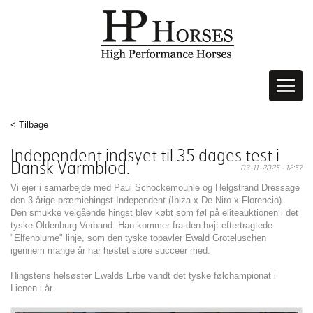
< Tilbage
Independent indsyet til 35 dages test i
Dansk Varmblod.
03-11-2025 - 12:57
Vi ejer i samarbejde med Paul Schockemouhle og Helgstrand Dressage
den 3 årige præmiehingst Independent (Ibiza x De Niro x Florencio).
Den smukke velgående hingst blev købt som føl på eliteauktionen i det
tyske Oldenburg Verband. Han kommer fra den højt eftertragtede
"Elfenblume" linje, som den tyske topavler Ewald Groteluschen
igennem mange år har høstet store succeer med.
Hingstens helsøster Ewalds Erbe vandt det tyske følchampionat i
Lienen i år.