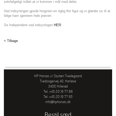
selvfølgeligt målet at vi kommer i mål med dette.
Ved indsyningen gjorde hingsten en rigtig flot figur og vi glæder os til at
følge ham igennem hele prøven.
Se Independent ved indsyningen
HER:
< Tilbage
HP Horses v/ Stutteri Tvedegaard
Tvedsagervej 40, Harløse
3400 Hillerød
Tel. +45 20 19 77 88
Tel. +45 20 19 77 95
info@hphorses.dk
Bestil sæd