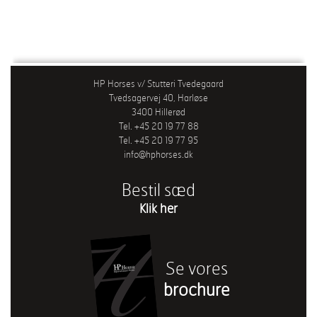
HP Horses v/ Stutteri Tvedegaard
Tvedsagervej 40, Harløse
3400 Hillerød
Tel. +45 20 19 77 88
Tel. +45 20 19 77 95
info@hphorses.dk
Bestil sæd
Klik her
Se vores
brochure