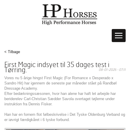
< Tilbage
First Magic indsyet til 35 dages test i
Tørring.
08-01-2026 - 07:11
Vores nu 5 årige hingst First Magic (For Romance x Desperado x
Sandro Hit) har igennem de seneste par måneder stået på Randbøl
Dressage Academy.
Efter bedækningssæsonen, hvor han alene har haft let arbejde har
beriderelev Carl-Christian Sædder Savola overtaget tøjlerne under
instruktion fra Dennis Fisker.
Han har en fornem flot følbeskrivelse i Det Tyske Oldenburg Verband og
er iøvrigt færdigkåret i 6 tyske forbund.