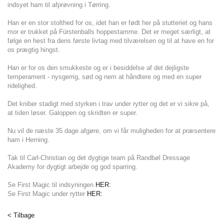
indsyet ham til afprøvning i Tørring.
Han er en stor stolthed for os, idet han er født her på stutteriet og hans
mor er trukket på Fürstenballs hoppestamme. Det er meget særligt, at
følge en hest fra dens første livtag med tilværelsen og til at have en for
os prægtig hingst.
Han er for os den smukkeste og er i besiddelse af det dejligste
temperament - nysgerrig, sød og nem at håndtere og med en super
ridelighed.
Det kniber stadigt med styrken i trav under rytter og det er vi sikre på,
at tiden løser. Galoppen og skridten er super.
Nu vil de næste 35 dage afgøre, om vi får muligheden for at præsentere
ham i Herning.
Tak til Carl-Christian og det dygtige team på Randbøl Dressage
Akademy for dygtigt arbejde og god sparring.
Se First Magic til indsyningen
HER:
Se First Magic under rytter
HER:
< Tilbage