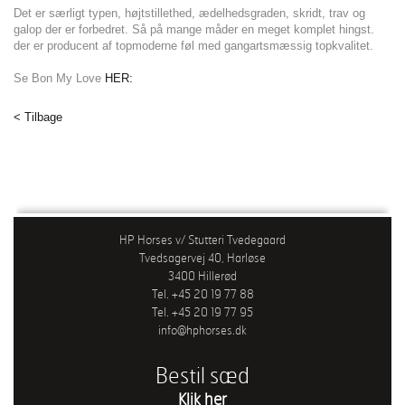
Det er særligt typen, højtstillethed, ædelhedsgraden, skridt, trav og
galop der er forbedret. Så på mange måder en meget komplet hingst.
der er producent af topmoderne føl med gangartsmæssig topkvalitet.
Se Bon My Love
HER:
< Tilbage
HP Horses v/ Stutteri Tvedegaard
Tvedsagervej 40, Harløse
3400 Hillerød
Tel. +45 20 19 77 88
Tel. +45 20 19 77 95
info@hphorses.dk
Bestil sæd
Klik her