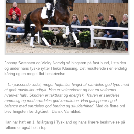
Johnny Sørensen og Vicky Nortvig så hingsten på fast bund, i stalden
og under hans tyske rytter Heiko Klausing. Det resulterede i en endelig
kåring og en meget flot beskrivelse.
–
En passende ædel, meget højtstillet hingst af særdeles god type med
et godt maskulint udtryk. Han er velmarkeret og har en velformet
hvælvet hals. Skridten er taktfast og energisk. Traven er særdeles
rummelig og med særdeles god knæaktion. Han galopperer i god
balance med særdeles god bæring og skulderfrihed
. Med de flotte ord
blev hingsten færdigkåret i Dansk Varmblod.
Han har haft en 1. følårgang i Tyskland og hans linære beskrivelse på
føllene er også helt i top.