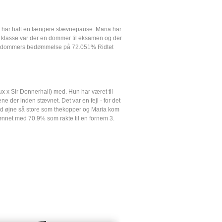
 har haft en længere stævnepause. Maria har
s klasse var der en dommer til eksamen og der
ne dommers bedømmelse på 72.051% Ridtet
 x Sir Donnerhall) med. Hun har været til
ne der inden stævnet. Det var en fejl - for det
d øjne så store som thekopper og Maria kom
ønnet med 70.9% som rakte til en fornem 3.