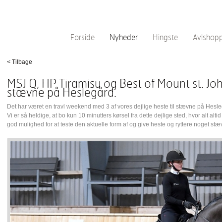
Forside
Nyheder
Hingste
Avlshop
< Tilbage
MSJ Q, HP Tiramisu og Best of Mount st. Joh
stævne på Heslegård.
Det har været en travl weekend med 3 af vores dejlige heste til stævne på Hesl
Vi er så heldige, at bo kun 10 minutters kørsel fra dette dejlige sted, hvor alt altid s
god mulighed for at teste den aktuelle form af og give heste og ryttere noget st