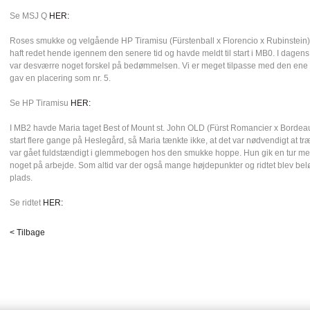
Se MSJ Q
HER:
Roses smukke og velgående HP Tiramisu (Fürstenball x Florencio x Rubinstein)
haft redet hende igennem den senere tid og havde meldt til start i MB0. I dagen
var desværre noget forskel på bedømmelsen. Vi er meget tilpasse med den e
gav en placering som nr. 5.
Se HP Tiramisu
HER:
I MB2 havde Maria taget Best of Mount st. John OLD (Fürst Romancier x Bordeaux
start flere gange på Heslegård, så Maria tænkte ikke, at det var nødvendigt at træ
var gået fuldstændigt i glemmebogen hos den smukke hoppe. Hun gik en tur me
noget på arbejde. Som altid var der også mange højdepunkter og ridtet blev bel
plads.
Se ridtet
HER:
< Tilbage