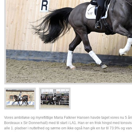
Vores ambitiøse og myreflittige Maria Falkner Hansen havde taget vores nu 5 å
Bordeaux x Sir Donnerhall) med til start i LA1. Han er en frisk hingst med tonsv
alle 1. pladser i nuttethed og sørme om ikke også han gik en tur til 73.9% og va