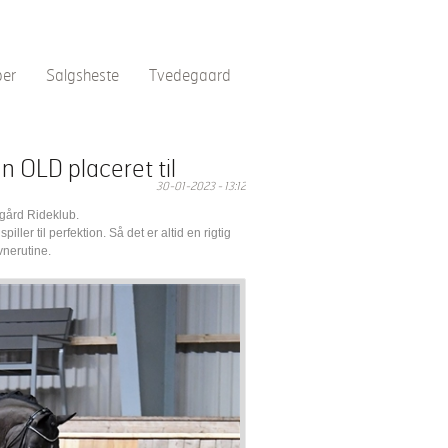
per
Salgsheste
Tvedegaard
n OLD placeret til
30-01-2023 - 13:12
egård Rideklub.
piller til perfektion. Så det er altid en rigtig
ævnerutine.