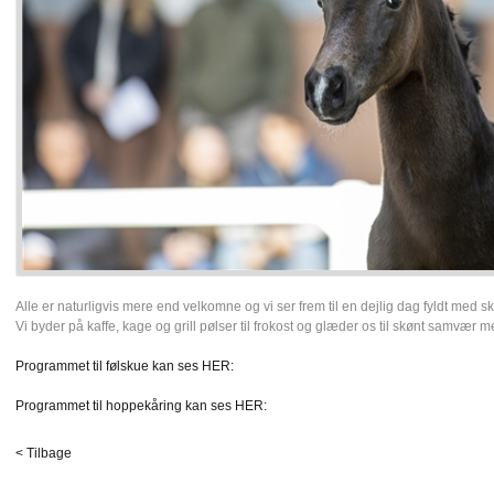
Alle er naturligvis mere end velkomne og vi ser frem til en dejlig dag fyldt med 
Vi byder på kaffe, kage og grill pølser til frokost og glæder os til skønt samvær
Programmet til følskue kan ses HER:
Programmet til hoppekåring kan ses HER:
< Tilbage