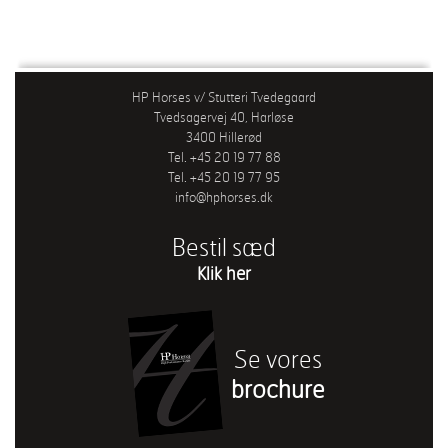
HP Horses v/ Stutteri Tvedegaard
Tvedsagervej 40, Harløse
3400 Hillerød
Tel. +45 20 19 77 88
Tel. +45 20 19 77 95
info@hphorses.dk
Bestil sæd
Klik her
Se vores
brochure