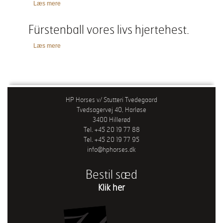
Læs mere
Fürstenball vores livs hjertehest.
Læs mere
HP Horses v/ Stutteri Tvedegaard
Tvedsagervej 40, Harløse
3400 Hillerød
Tel. +45 20 19 77 88
Tel. +45 20 19 77 95
info@hphorses.dk
Bestil sæd
Klik her