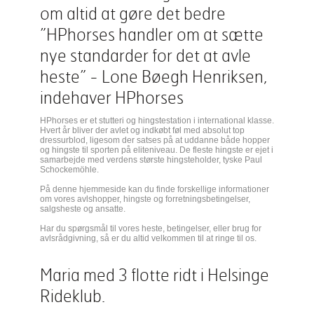
om altid at gøre det bedre
”HPhorses handler om at sætte
nye standarder for det at avle
heste” - Lone Bøegh Henriksen,
indehaver HPhorses
HPhorses er et stutteri og hingstestation i international klasse.
Hvert år bliver der avlet og indkøbt føl med absolut top
dressurblod, ligesom der satses på at uddanne både hopper
og hingste til sporten på eliteniveau. De fleste hingste er ejet i
samarbejde med verdens største hingsteholder, tyske Paul
Schockemöhle.
På denne hjemmeside kan du finde forskellige informationer
om vores avlshopper, hingste og forretningsbetingelser,
salgsheste og ansatte.
Har du spørgsmål til vores heste, betingelser, eller brug for
avlsrådgivning, så er du altid velkommen til at ringe til os.
Maria med 3 flotte ridt i Helsinge
Rideklub.