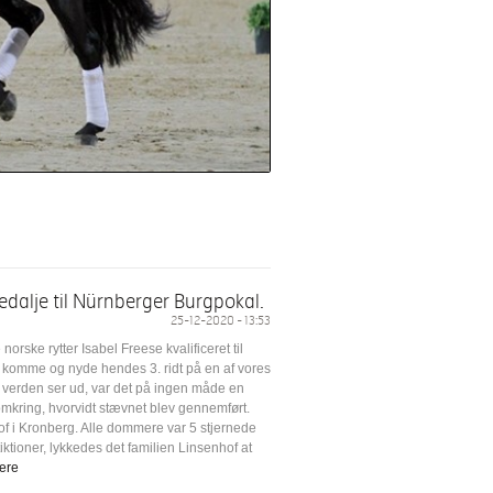
dalje til Nürnberger Burgpokal.
25-12-2020 - 13:53
norske rytter Isabel Freese kvalificeret til
at komme og nyde hendes 3. ridt på en af vores
m verden ser ud, var det på ingen måde en
 omkring, hvorvidt stævnet blev gennemført.
of i Kronberg. Alle dommere var 5 stjernede
tioner, lykkedes det familien Linsenhof at
ere