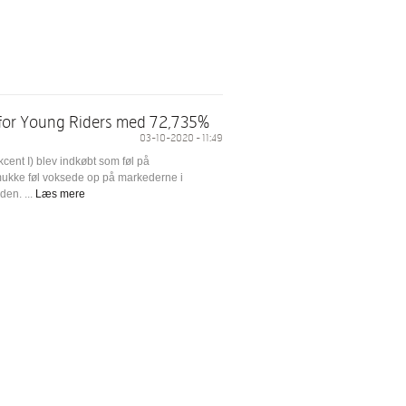
 for Young Riders med 72,735%
03-10-2020 - 11:49
cent I) blev indkøbt som føl på
smukke føl voksede op på markederne i
den. ...
Læs mere