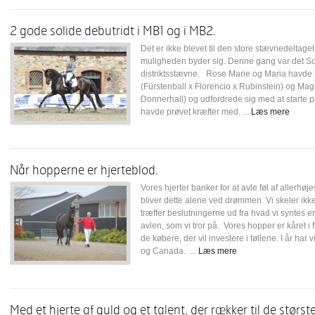
2 gode solide debutridt i MB1 og i MB2.
Det er ikke blevet til den store stævnedeltage
muligheden byder sig. Denne gang var det Solr
distriktsstævne. Rose Marie og Maria havde 
(Fürstenball x Florencio x Rubinstein) og Ma
Donnerhall) og udfordrede sig med at starte 
havde prøvet kræfter med. ...
Læs mere
Når hopperne er hjerteblod.
Vores hjerter banker for at avle føl af allerh
bliver dette alene ved drømmen. Vi skeler ikke
træffer beslutningerne ud fra hvad vi syntes e
avlen, som vi tror på. Vores hopper er kåret i f
de købere, der vil investere i føllene. I år har 
og Canada. ...
Læs mere
Med et hjerte af guld og et talent, der rækker til de største