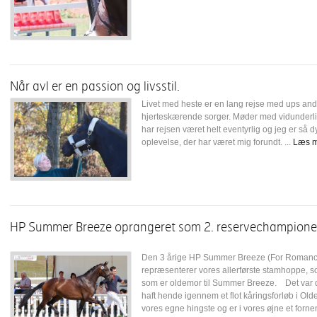
Når avl er en passion og livsstil.
Livet med heste er en lang rejse med ups an
hjerteskærende sorger. Møder med vidunder
har rejsen været helt eventyrlig og jeg er så 
oplevelse, der har været mig forundt. ...
Læs m
HP Summer Breeze oprangeret som 2. reservechampione
Den 3 årige HP Summer Breeze (For Romance I
repræsenterer vores allerførste stamhoppe, som
som er oldemor til Summer Breeze. Det var der
haft hende igennem et flot kåringsforløb i O
vores egne hingste og er i vores øjne et for