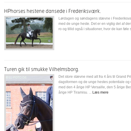
HPhorses hestene dansede i Frederiksværk.
Lørdagen og søndagens stævne i Frederiksværk
med de unge heste. Det er en vigtig del af de
ro og tillid også i situationer, hvor de kan føle 
Turen gik til smukke Vilhelmsborg.
Det store stævne med alt fra 4 års til Grand P
dagsformen og de unge hestes potentiale og u
med den 4 årige HP Versaille, den 5 årige Be
årige HP Tiramisu. ...
Læs mere