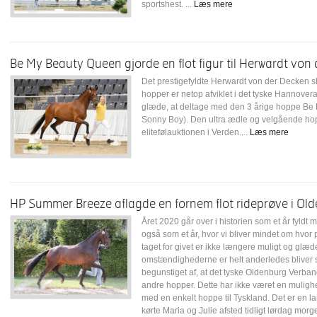
sportshest. ...
Læs mere
Be My Beauty Queen gjorde en flot figur til Herwardt von
Det prestigefyldte Herwardt von der Decken 
hopper er netop afviklet i det tyske Hannov
glæde, at deltage med den 3 årige hoppe Be
Sonny Boy). Den ultra ædle og velgående hoppe
elitefølauktionen i Verden....
Læs mere
HP Summer Breeze aflagde en fornem flot rideprøve i Ol
Året 2020 går over i historien som et år fyl
også som et år, hvor vi bliver mindet om hvor pr
taget for givet er ikke længere muligt og gl
omstændighederne er helt anderledes bliver s
begunstiget af, at det tyske Oldenburg Verband
andre hopper. Dette har ikke været en mulighed 
med en enkelt hoppe til Tyskland. Det er en la
kørte Maria og Julie afsted tidligt lørdag morge