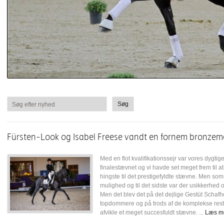
Søg efter nyhed
Fürsten-Look og Isabel Freese vandt en fornem bronzeme
Med en flot kvalifikationssejr var vores dygtige 
finalestævnet og vi havde set meget frem til 
hingste til det prestigefyldte stævne. Men so
mulighed og til det sidste var der usikkerhed
Men det blev det på det dejlige Gestüt Schafh
topdommere og på trods af de komplekse restik
afvikle et meget succesfuldt stævne. ...
Læs m