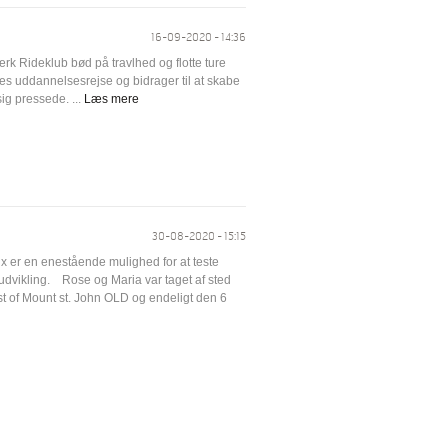
16-09-2020 - 14:36
 Rideklub bød på travlhed og flotte ture
res uddannelsesrejse og bidrager til at skabe
sig pressede. ...
Læs mere
30-08-2020 - 15:15
rix er en enestående mulighed for at teste
dvikling. Rose og Maria var taget af sted
st of Mount st. John OLD og endeligt den 6