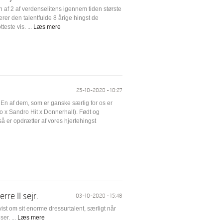
af 2 af verdenselitens igennem tiden største
er den talentfulde 8 årige hingst de
este vis. ...
Læs mere
25-10-2020 - 10:27
 En af dem, som er ganske særlig for os er
x Sandro Hit x Donnerhall). Født og
å er opdrætter af vores hjertehingst
re II sejr.
03-10-2020 - 15:48
ist om sit enorme dressurtalent, særligt når
er. ...
Læs mere