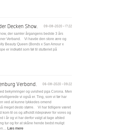
 der Decken Show.
09-08-2020 - 17:22
show, der samler årgangens bedste 3 års
eraner Verband. Vi havde den store ære og
 My Beauty Queen (Bonds x San Amour x
 er indkøbt som føl til stutteriet på
denburg Verband.
06-08-2020 - 09:22
dt med bekymringer og uvished pga Corona. Men
iviligerede vi også er. Ting, som vi før har
æden ved at kunne lykkedes omend
å meget desto større. Vi har tidligere været
 kom til os og afholdt rideprøver for vores og
i år og vi har derfor valgt at tage afsted
ng tur og for at skåne hende bedst muligt
n....
Læs mere