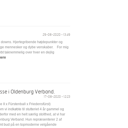
29-08-2020 - 13:49
d downs. Hjertegribende højdepunkter og
lige mennesker og dybe venskaber. For mig
dybt taknemmelig over hver en dejlig
ere
sse i Oldenburg Verband.
17-08-2020 - 12:23
I x Fürstenball x Friedensfürst)
 vi indkøbte til stutteriet 4 år gammel og
for med en helt særlig stolthed, at vi har
ldenburg Verband. Hun repræsenterer 2 af
nemt bud på en topmoderne velgående