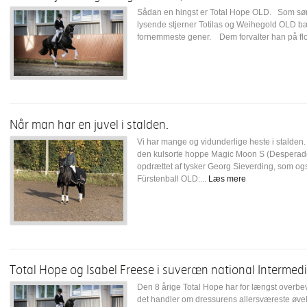
Sådan en hingst er Total Hope OLD. Som søn 
lysende stjerner Totilas og Weihegold OLD bær
fornemmeste gener. Dem forvalter han på flott
Når man har en juvel i stalden.
Vi har mange og vidunderlige heste i stalden.
den kulsorte hoppe Magic Moon S (Desperado 
opdrættet af tysker Georg Sieverding, som ogs
Fürstenball OLD:...
Læs mere
Total Hope og Isabel Freese i suveræn national Intermedier
Den 8 årige Total Hope har for længst overbev
det handler om dressurens allersværeste øvels