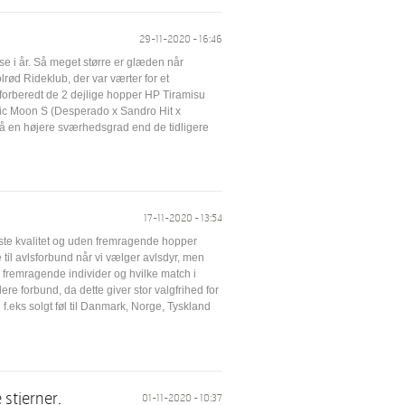
29-11-2020 - 16:46
lse i år. Så meget større er glæden når
ød Rideklub, der var værter for et
forberedt de 2 dejlige hopper HP Tiramisu
gic Moon S (Desperado x Sandro Hit x
på en højere sværhedsgrad end de tidligere
17-11-2020 - 13:54
øjeste kvalitet og uden fremragende hopper
 til avlsforbund når vi vælger avlsdyr, men
r fremragende individer og hvilke match i
lere forbund, da dette giver stor valgfrihed for
vi f.eks solgt føl til Danmark, Norge, Tyskland
 stjerner.
01-11-2020 - 10:37