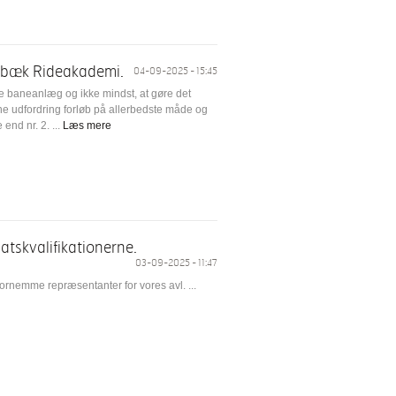
ensbæk Rideakademi.
04-09-2025 - 15:45
nne baneanlæg og ikke mindst, at gøre det
 udfordring forløb på allerbedste måde og
nd nr. 2. ...
Læs mere
tskvalifikationerne.
03-09-2025 - 11:47
fornemme repræsentanter for vores avl. ...