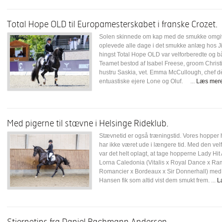
Total Hope OLD til Europamesterskabet i franske Crozet.
Solen skinnede om kap med de smukke omgivel
oplevede alle dage i det smukke anlæg hos Ji
hingst Total Hope OLD var velforberedte og b
Teamet bestod af Isabel Freese, groom Chris
hustru Saskia, vet. Emma McCullough, chef d
entuastiske ejere Lone og Oluf. ...
Læs mer
Med pigerne til stævne i Helsinge Rideklub.
Stævnetid er også træningstid. Vores hopper h
har ikke været ude i længere tid. Med den v
var det helt oplagt, at tage hopperne Lady Hit
Lorna Caledonia (Vitalis x Royal Dance x Ram
Romancier x Bordeaux x Sir Donnerhall) med til
Hansen fik som altid vist dem smukt frem. ...
L
Stjernetips fra Daniel Bachmann Andersen.