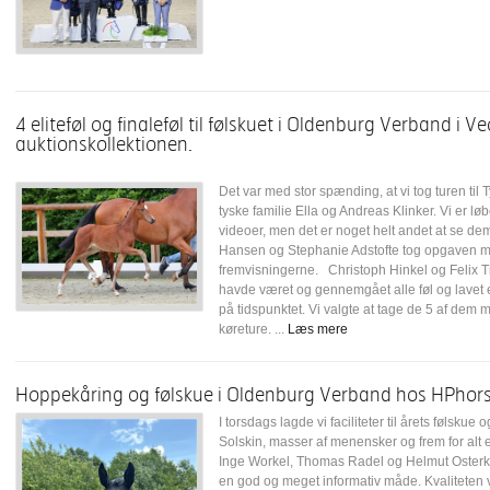
4 eliteføl og finaleføl til følskuet i Oldenburg Verband i V
auktionskollektionen.
Det var med stor spænding, at vi tog turen til T
tyske familie Ella og Andreas Klinker. Vi er l
videoer, men det er noget helt andet at se dem
Hansen og Stephanie Adstofte tog opgaven me
fremvisningerne. Christoph Hinkel og Felix 
havde været og gennemgået alle føl og lavet en
på tidspunktet. Vi valgte at tage de 5 af dem 
køreture. ...
Læs mere
Hoppekåring og følskue i Oldenburg Verband hos HPhors
I torsdags lagde vi faciliteter til årets følskue
Solskin, masser af menensker og frem for alt 
Inge Workel, Thomas Radel og Helmut Osterk
en god og meget informativ måde. Kvaliteten 