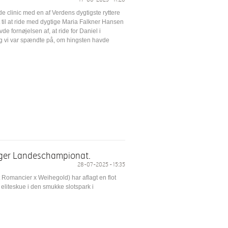
 clinic med en af Verdens dygtigste ryttere
til at ride med dygtige Maria Falkner Hansen
fornøjelsen af, at ride for Daniel i
g vi var spændte på, om hingsten havde
burger Landeschampionat.
28-07-2025 - 15:35
t Romancier x Weihegold) har aflagt en flot
e eliteskue i den smukke slotspark i