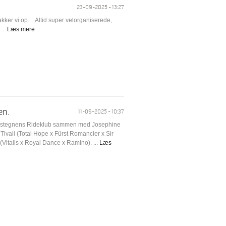
23-09-2025 - 13:27
akker vi op. Altid super velorganiserede,
...
Læs mere
en.
11-09-2025 - 10:37
 Vestegnens Rideklub sammen med Josephine
ivali (Total Hope x Fürst Romancier x Sir
Vitalis x Royal Dance x Ramino). ...
Læs