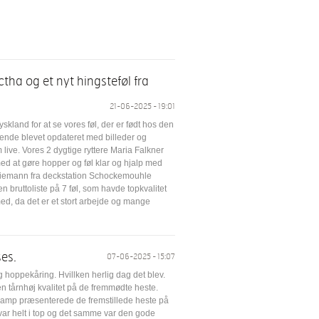
ectha og et nyt hingsteføl fra
21-06-2025 - 19:01
yskland for at se vores føl, der er født hos den
øbende blevet opdateret med billeder og
 live. Vores 2 dygtige ryttere Maria Falkner
d at gøre hopper og føl klar og hjalp med
Tiemann fra deckstation Schockemouhle
 bruttoliste på 7 føl, som havde topkvalitet
med, da det er et stort arbejde og mange
es.
07-06-2025 - 15:07
 og hoppekåring. Hvillken herlig dag det blev.
en tårnhøj kvalitet på de fremmødte heste.
amp præsenterede de fremstillede heste på
var helt i top og det samme var den gode