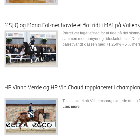
MSJ Q og Maria Falkner havde et flot ridt i MA1 på Vall
Parret var taget afsted for at ride på det skø
sammen med ponyer og rideskoleheste. Denne
parret vandt klassen med 71.250% - 5 % mere e
HP Vinho Verde og HP Vin Chaud topplaceret i championa
Til eliteskuet på Vilhelmsborg startede der to 
Læs mere