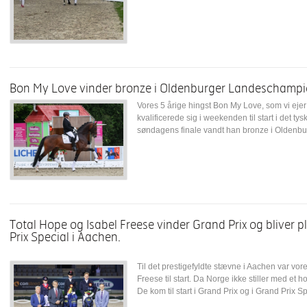
Bon My Love vinder bronze i Oldenburger Landeschampi
Vores 5 årige hingst Bon My Love, som vi ej
kvalificerede sig i weekenden til start i det t
søndagens finale vandt han bronze i Oldenbu
Total Hope og Isabel Freese vinder Grand Prix og bliver
Prix Special i Aachen.
Til det prestigefyldte stævne i Aachen var vo
Freese til start. Da Norge ikke stiller med et h
De kom til start i Grand Prix og i Grand Prix Spe