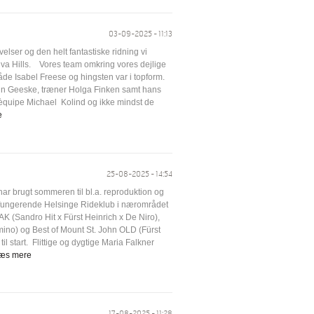
03-09-2025 - 11:13
ser og den helt fantastiske ridning vi
va Hills. Vores team omkring vores dejlige
åde Isabel Freese og hingsten var i topform.
tin Geeske, træner Holga Finken samt hans
èquipe Michael Kolind og ikke mindst de
e
25-08-2025 - 14:54
ar brugt sommeren til bl.a. reproduktion og
elfungerende Helsinge Rideklub i nærområdet
 AK (Sandro Hit x Fürst Heinrich x De Niro),
ino) og Best of Mount St. John OLD (Fürst
 start. Flittige og dygtige Maria Falkner
æs mere
17-08-2025 - 11:28