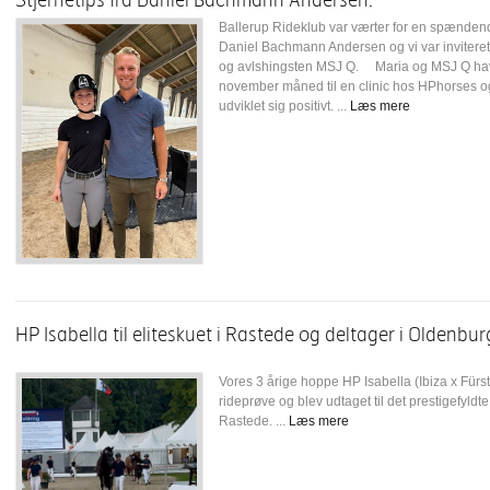
Ballerup Rideklub var værter for en spændende
Daniel Bachmann Andersen og vi var inviteret 
og avlshingsten MSJ Q. Maria og MSJ Q havde 
november måned til en clinic hos HPhorses o
udviklet sig positivt. ...
Læs mere
HP Isabella til eliteskuet i Rastede og deltager i Olden
Vores 3 årige hoppe HP Isabella (Ibiza x Fürs
rideprøve og blev udtaget til det prestigefyldt
Rastede. ...
Læs mere