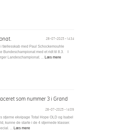
onat.
28-07-2025 - 14:34
er i fællesskab med Paul Schockemouhle
yske Bundeschampionat med et ridt til 8.3. I
rger Landeschampionat. ...
Læs mere
 placeret som nummer 3 i Grand
28-07-2025 - 14:09
res stjerne ekvipage Total Hope OLD og Isabel
old, kunne de starte i de 4 stjernede klasser.
cial. ...
Læs mere