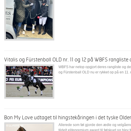
Vitalis og Fürstenball OLD nr. 11 og 12 på WBFS rangliste
WBFS har netop opgjort deres rangliste og det 
og Fürstenball OLD nu er rykket op på en 11. o
Bon My Love udtaget til hingstekåringen i det tyske Old
Allerede som føl gjorde den ædle og velgåen
tildelt elitepremium award til følskuet og blev 