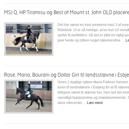
MSJ Q, HP Tiramisu og Best of Mount st. John OLD placere
Det har været en travl weekend med 3 af vores
Rideklub. Vi er så heldige, at bo kun 10 minutte
spiller til perfektion. Så det er altid en rigtig
give heste og ryttere noget stævnerutine. ...
L
Rose, Maria, Bourani og Dollar Girl til landsstævne i Esbje
Vores 2 dygtige ryttere Maria Falkner Hanse
turen til landsstævne i Esbjerg for at få stæv
tidligere været til stævne her, men lad det ende
vanvittigt hjælpsomme og imødekommende. Sikk
store ridecenter. ...
Læs mere