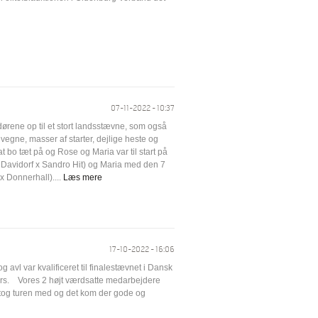
07-11-2022 - 10:37
ørene op til et stort landsstævne, som også
vegne, masser af starter, dejlige heste og
at bo tæt på og Rose og Maria var til start på
 Davidorf x Sandro Hit) og Maria med den 7
x Donnerhall)....
Læs mere
17-10-2022 - 16:06
 avl var kvalificeret til finalestævnet i Dansk
rs. Vores 2 højt værdsatte medarbejdere
tog turen med og det kom der gode og