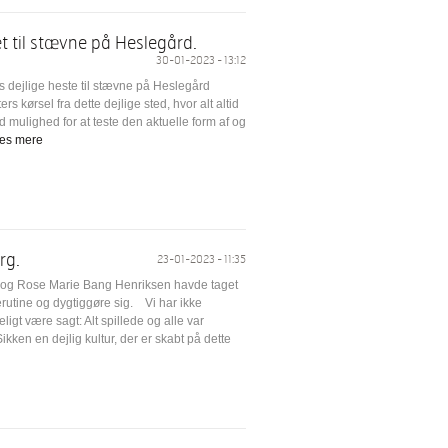
t til stævne på Heslegård.
30-01-2023 - 13:12
 dejlige heste til stævne på Heslegård
rs kørsel fra dette dejlige sted, hvor alt altid
 god mulighed for at teste den aktuelle form af og
æs mere
rg.
23-01-2023 - 11:35
n og Rose Marie Bang Henriksen havde taget
nerutine og dygtiggøre sig. Vi har ikke
ligt være sagt: Alt spillede og alle var
en en dejlig kultur, der er skabt på dette