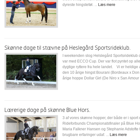
dyreste hingsteføl. ...
Læs mere
Skønne dage til stævne på Heslegård Sportsrideklub.
I weekenden slog Helslegård Sportsrideklub d
var med ECCO Cup. Der var flot pyntet op alle
dygtige ryttere fra hele landet. Vi er heldige 
den 10 årige hingst Bourani (Bordeaux x Don
årige hoppe Dollar Girl (De Niro x San Amour 
Lærerige dage på skønne Blue Hors.
3 af vores skønne hopper, der både er i sport og
Rideforbunds Championatsfinaler på Blue Ho
Maria Falkner Hansen og Stephanie Adstofte 
brugbare erfaringer udaf. ...
Læs mere