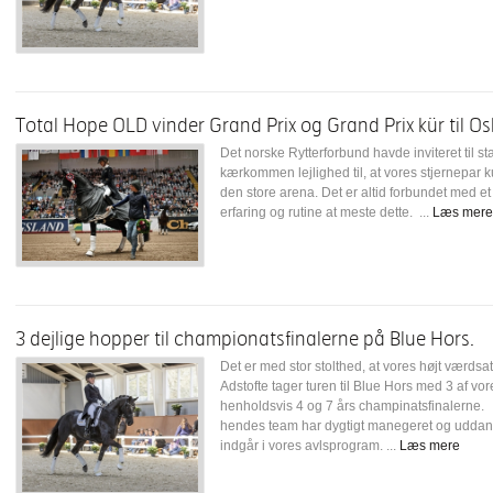
Total Hope OLD vinder Grand Prix og Grand Prix kür til O
Det norske Rytterforbund havde inviteret til s
kærkommen lejlighed til, at vores stjernepar 
den store arena. Det er altid forbundet med et
erfaring og rutine at meste dette. ...
Læs mere
3 dejlige hopper til championatsfinalerne på Blue Hors.
Det er med stor stolthed, at vores højt værds
Adstofte tager turen til Blue Hors med 3 af vo
henholdsvis 4 og 7 års champinatsfinalerne. 
hendes team har dygtigt manegeret og uddann
indgår i vores avlsprogram. ...
Læs mere