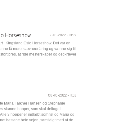
slo Horseshow.
17-10-2022 - 10:27
tart i Kingsland Oslo Horseshow. Det var en
kunne få mere stævneerfaring og vænne sig til
 stort pres, at ride mesterskaber og det kræver
08-10-2022 - 11:53
atte Maria Falkner Hansen og Stephanie
res skønne hopper, som skal deltage i
Alle 3 hopper er indkøbt som føl og Maria og
et hestene hele vejen, samtidigt med at de