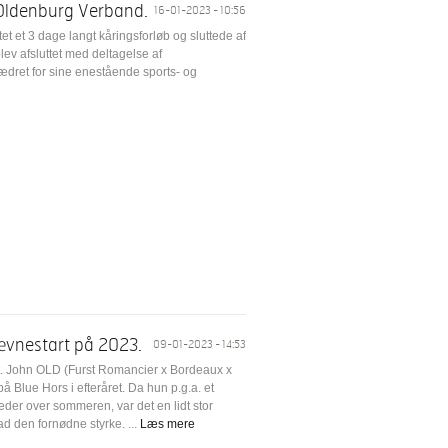
 Oldenburg Verband.
16-01-2023 - 10:56
t et 3 dage langt kåringsforløb og sluttede af
ev afsluttet med deltagelse af
ret for sine enestående sports- og
tævnestart på 2023.
09-01-2023 - 14:53
t. John OLD (Furst Romancier x Bordeaux x
på Blue Hors i efteråret. Da hun p.g.a. et
eder over sommeren, var det en lidt stor
d den fornødne styrke. ...
Læs mere