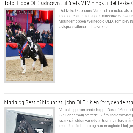
Total Hope OLD udnævnt til årets VTV hingst i det tyske
Det tyske Oldenburg Verband har netop afslutte
med deres traditionsrige Gallashow. Showet bl
vidunderhoppen Weihegold OLD, som blev hæd
avlspræstationer. ...
Læs mere
Maria og Best of Mount st. John OLD fik en forrygende s
Vores højtpræmierede hoppe Best of Mount s
Sir Donnerhall) startede i 7 års finalestævnet 
spark på folden var ude af træning i flere mån
mundfuld for hende og hun manglede i høj gra