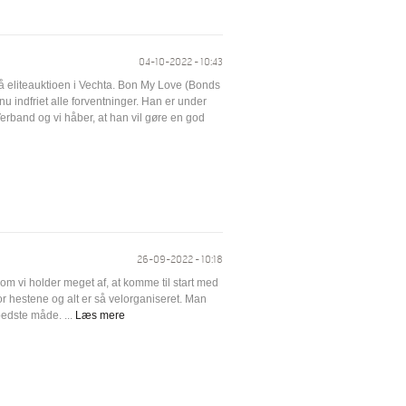
04-10-2022 - 10:43
på eliteauktioen i Vechta. Bon My Love (Bonds
u indfriet alle forventninger. Han er under
Verband og vi håber, at han vil gøre en god
26-09-2022 - 10:18
om vi holder meget af, at komme til start med
for hestene og alt er så velorganiseret. Man
bedste måde. ...
Læs mere