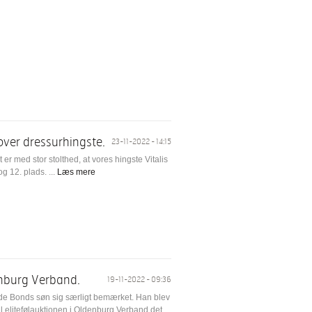
 over dressurhingste.
23-11-2022 - 14:15
er med stor stolthed, at vores hingste Vitalis
g 12. plads. ...
Læs mere
enburg Verband.
19-11-2022 - 09:36
de Bonds søn sig særligt bemærket. Han blev
til elitefølauktionen i Oldenburg Verband det