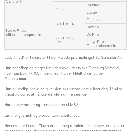
Sandro Hit
Ramino
Loretta
Lassie
Florestan
Fürst Heinrich
Dawina
Ladys Flavia
De Niro
eliteelite- statspræmie
Lady Devinja
Ladys Rubin
Elite-
Elite-, statspræmie
Lady Hit AK er helsøster til den kårede præmiehingst 1C Sansibar AK.
Hun har aflagt en meget flot rideprøve i det tyske Olenburg Verband,
hvor hun bl.a. fik 9.5 i ridelighed. Hun er tildelt Oldenburger
Mainpremium.
Hun er utroligt ridelig og giver den skønneste ridetur hver dag. Utroligt
tillidsfuld og let at håndtere i alle sammenhænge.
Har mange starter og placeringer op til MB2.
En utroligt smuk og præsentabel sportshest.
Hendes mor Lady`s Flavia er en statspræmieret elitehoppe, der bl.a. er