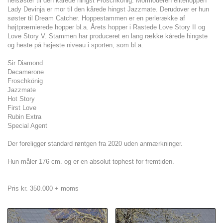
helsøster til den kårede hingst Froschkönig. Mormoderen elitehoppen
Lady Devinja er mor til den kårede hingst Jazzmate. Derudover er hun
søster til Dream Catcher. Hoppestammen er en perlerække af
højtpræmierede hopper bl.a. Årets hopper i Rastede Love Story II og
Love Story V. Stammen har produceret en lang række kårede hingste
og heste på højeste niveau i sporten, som bl.a.
Sir Diamond
Decamerone
Froschkönig
Jazzmate
Hot Story
First Love
Rubin Extra
Special Agent
Der foreligger standard røntgen fra 2020 uden anmærkninger.
Hun måler 176 cm. og er en absolut tophest for fremtiden.
Pris kr. 350.000 + moms