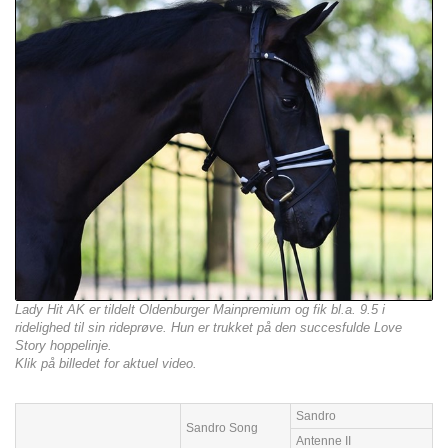
Lady Hit AK er tildelt Oldenburger Mainpremium og fik bl.a. 9.5 i
ridelighed til sin rideprøve. Hun er trukket på den succesfulde Love
Story hoppelinje.
Klik på billedet for aktuel video.
Sandro
Sandro Song
Antenne II