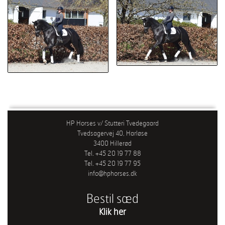
HP Horses v/ Stutteri Tvedegaard
Tvedsagervej 40, Harløse
3400 Hillerød
Tel. +45 20 19 77 88
Tel. +45 20 19 77 95
info@hphorses.dk
Bestil sæd
Klik her